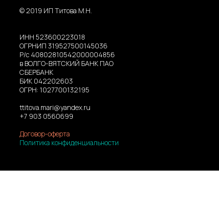
© 2019 ИП Титова М.Н.
ИНН 523600223018
ОГРНИП 319527500145036
Р/с 40802810542000004856
в ВОЛГО-ВЯТСКИЙ БАНК ПАО
СБЕРБАНК
БИК 042202603
ОГРН: 1027700132195
ttitova.mari@yandex.ru
+7 903 0560699
Договор-оферта
Политика конфиденциальности